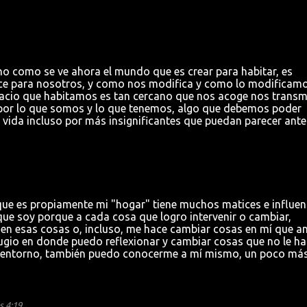
, no como se ve ahora el mundo que es crear para habitar, es
ace para nosotros, y como nos modifica y como lo modificamo
acio que habitamos es tan cercano que nos acoge nos transm
 por lo que somos y lo que tenemos, algo que debemos poder
a vida incluso por más insignificantes que puedan parecer ante
que es propiamente mi "hogar" tiene muchos matices e influen
 que soy porque a cada cosa que logro intervenir o cambiar,
 en esas cosas o, incluso, me hace cambiar cosas en mí que a
fugio en donde puedo reflexionar y cambiar cosas que no le h
mi entorno, también puedo conocerme a mí mismo, un poco más
s 4:19