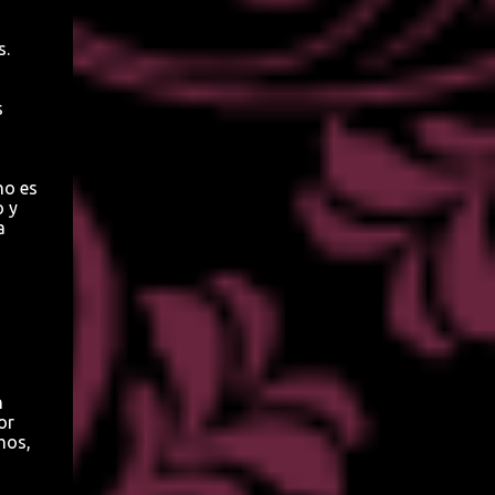
s.
s
no es
o y
a
n
or
mos,