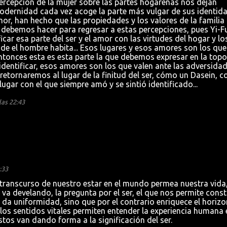
percepción de la mujer sobre las partes hogareñas nos dejan
dernidad cada vez acoge la parte más vulgar de sus identid
or, han hecho que las propiedades y los valores de la familia
 debemos hacer para regresar a estas percepciones, pues Yi-F
ficar esa parte del ser y el amor con las virtudes del hogar y lo
de el hombre habita... Esos lugares y esos amores son los que
tonces esta es esta parte la que debemos expresar en la topof
entificar, esos amores son los que valen ante las adversidad
etornaremos al lugar de la finitud del ser, cómo un Dasein, 
lugar con el que siempre amó y se sintió identificado...
las 22:43
:33
el transcurso de nuestro estar en el mundo permea nuestra vida
 va develando, la pregunta por el ser, el que nos permite consti
 da uniformidad, sino que por el contrario enriquece el horizo
los sentidos vitales permiten entender la experiencia humana 
tos van dando forma a la significación del ser.