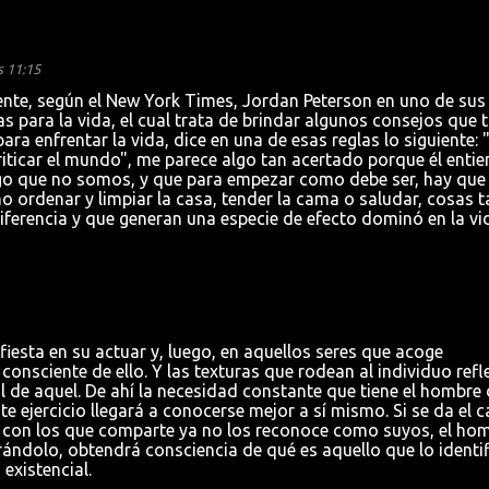
s 11:15
ente, según el New York Times, Jordan Peterson en uno de sus
 para la vida, el cual trata de brindar algunos consejos que 
ra enfrentar la vida, dice en una de esas reglas lo siguiente: 
riticar el mundo", me parece algo tan acertado porque él enti
o que no somos, y que para empezar como debe ser, hay que
 ordenar y limpiar la casa, tender la cama o saludar, cosas t
ferencia y que generan una especie de efecto dominó en la vi
fiesta en su actuar y, luego, en aquellos seres que acoge
consciente de ello. Y las texturas que rodean al individuo refl
l de aquel. De ahí la necesidad constante que tiene el hombre 
te ejercicio llegará a conocerse mejor a sí mismo. Si se da el 
es con los que comparte ya no los reconoce como suyos, el ho
rándolo, obtendrá consciencia de qué es aquello que lo identif
existencial.