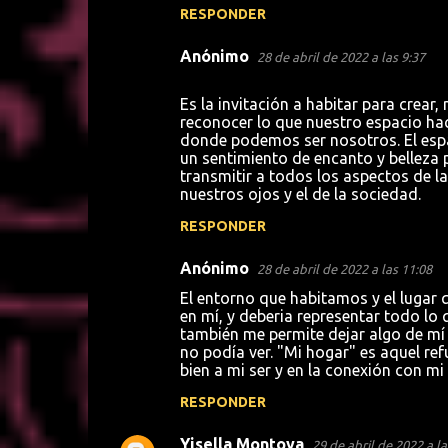
RESPONDER
Anónimo
28 de abril de 2022 a las 9:37
Es la invitación a habitar para crear
reconocer lo que nuestro espacio h
donde podemos ser nosotros. El esp
un sentimiento de encanto y belleza
transmitir a todos los aspectos de l
nuestros ojos y el de la sociedad.
RESPONDER
Anónimo
28 de abril de 2022 a las 11:08
El entorno que habitamos y el lugar 
en mí, y deberia representar todo lo
también me permite dejar algo de mí
no podía ver. "Mi hogar" es aquel re
bien a mi ser y en la conexión con 
RESPONDER
Yisella Montoya
29 de abril de 2022 a la