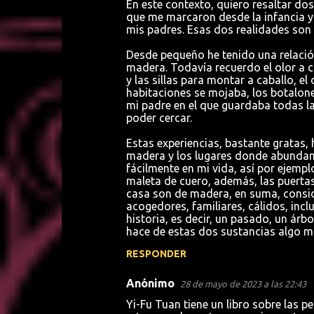
En este contexto, quiero resaltar dos
que me marcaron desde la infancia y 
mis padres. Esas dos realidades son 
Desde pequeño he tenido una relación 
madera. Todavía recuerdo el olor a 
y las sillas para montar a caballo, 
habitaciones se mojaba, los botalones
mi padre en el que guardaba todas la
poder cercar.
Estas experiencias, bastante gratas, 
madera y los lugares donde abundan
fácilmente en mi vida, así por ejemp
maleta de cuero, además, las puertas, 
casa son de madera, en suma, consid
acogedores, familiares, cálidos, inc
historia, es decir, un pasado, un árb
hace de estas dos sustancias algo más
RESPONDER
Anónimo
28 de mayo de 2023 a las 22:43
Yi-Fu Tuan tiene un libro sobre las p