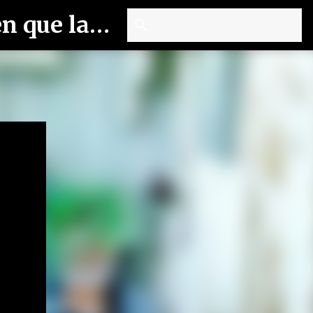
ANGÉLICA CRESPO. Las esencias nos miran. Y quieren que las miremos nuevamente.🌱🌱🌱