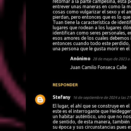
retornar a la parte campesina, esta 
entrever unas maneras en como la mo
cosas como vulgarizar el sexo y el am
pierdan, pero entonces que es lo que
Tuan tiene la característica de identi
lugares que rodean a los lugares dón
identifican como seres personales, en
esos amores de los cuales debemos id
entonces cuando todo este perdido, r
una persona que le gusta morir en el 
Anónimo
28 de mayo de 2023 a 
Juan Camilo Fonseca Calle
RESPONDER
Stefany
16 de septiembre de 2024 a las 21
El lugar, el ahí que se construye en 
este es el interrogante que Heidegger
un habitar auténtico, uno que no nos
de sentido, de esta manera, también 
su época y sus circunstancias pues es