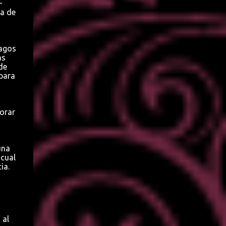
–
ca de
pagos
as
de
 para
orar
una
 cual
ia.
 al