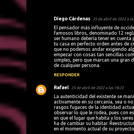
Diego Cárdenas
25 de abril de 2022 a la
C
El pensador más influyente de occid
o
famosos libros, denominado 12 reglas
ser humano debería tener en cuenta pa
m
tu casa en perfecto orden antes de c
e
que no podemos andar exigiendo alg
empezar con cosas tan sencillas como
n
simples, pero que marcan una gran di
t
de cualquier persona.
a
RESPONDER
r
Rafael
25 de abril de 2022 a las 18:23
i
La autenticidad del existente se mani
o
activamente en su cercanía, sea o no 
s
rasgos fugaces de la identidad actua
observar lo que le rodea, pues con es
en que el lugar que habita y los ser
ha de cambiar su habitar. Reestructu
en el momento actual de su proyecto 