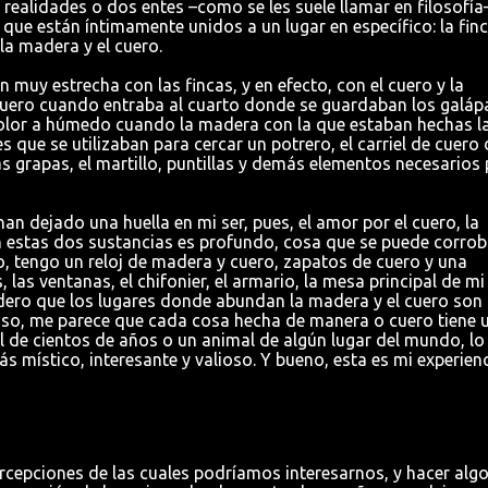
 realidades o dos entes –como se les suele llamar en filosofía
que están íntimamente unidos a un lugar en específico: la fin
la madera y el cuero.
muy estrecha con las fincas, y en efecto, con el cuero y la
cuero cuando entraba al cuarto donde se guardaban los galá
el olor a húmedo cuando la madera con la que estaban hechas l
 que se utilizaban para cercar un potrero, el carriel de cuero 
s grapas, el martillo, puntillas y demás elementos necesarios
han dejado una huella en mi ser, pues, el amor por el cuero, la
 estas dos sustancias es profundo, cosa que se puede corrob
lo, tengo un reloj de madera y cuero, zapatos de cuero y una
las ventanas, el chifonier, el armario, la mesa principal de mi
ero que los lugares donde abundan la madera y el cuero son
luso, me parece que cada cosa hecha de manera o cuero tiene 
ol de cientos de años o un animal de algún lugar del mundo, lo
 místico, interesante y valioso. Y bueno, esta es mi experienc
ercepciones de las cuales podríamos interesarnos, y hacer algo