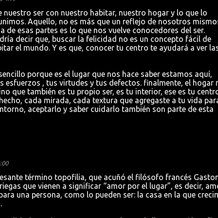
 nuestro ser con nuestro habitar, nuestro hogar y lo que lo
eunimos. Aquello, no es más que un reflejo de nosotros mismo
a de esas partes es lo que nos vuelve conocedores del ser.
a decir que, buscar la felicidad no es un concepto fácil de
itar el mundo. Y es que, conocer tu centro te ayudará a ver la
ncillo porque es el lugar que nos hace saber estamos aquí,
s esfuerzos , tus virtudes y tus defectos. finalmente, el hogar 
o que también es tu propio ser, es tu interior, ese es tu centr
hecho, cada mirada, cada textura que agregaste a tu vida par
entorno, aceptarlo y saber cuidarlo también son parte de esta
:00
resante término topofilia, que acuñó el filósofo francés Gasto
egas que vienen a significar “amor por el lugar”, es decir, am
para una persona, como lo pueden ser: la casa en la que creci
.