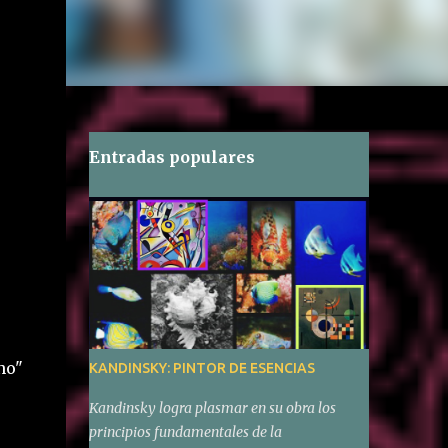
Entradas populares
no"
KANDINSKY: PINTOR DE ESENCIAS
Kandinsky logra plasmar en su obra los
principios fundamentales de la