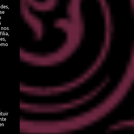
ades,
 se
u
s
 nos
ilia,
es,
como
,
tuir
nte
en