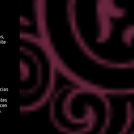
es? Para qué es? Cómo es?.... Qué soy? Por qué
soy? Para qué soy? Cómo soy?... Quien posee
y usa LA PREGUNTA tiene el poder
alquímico. Halla la verdad. Vive en el oro.
Habita la belleza. Es mago silencioso.... Pues
s,
todo lo comprende, todo lo mira, todo lo
ite
sabe, todo lo conoce... 🕯️✨ INICIO TODAS LA
MONULAS FACEBOOK INSTAGRAM
YOUTUBE TIENDA MONULAR AMAZON
KINDLE
cias
ntes
acen
.